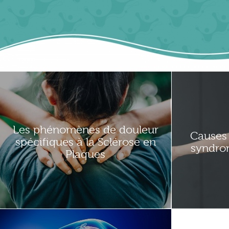
Les phénomènes de douleur
Causes 
spécifiques à la Sclérose en
syndro
Plaques