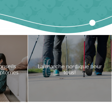
onseils
La marche nordique pour
mptômes
tous!