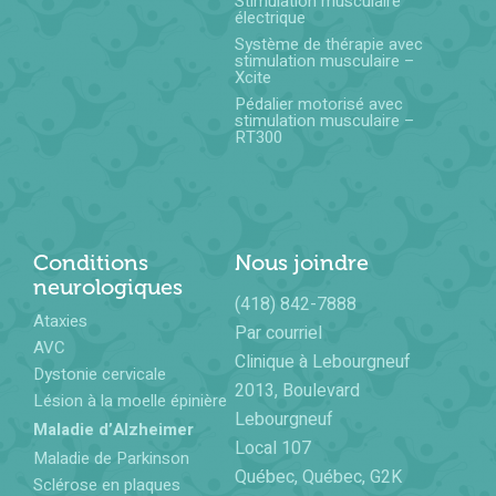
Stimulation musculaire
électrique
Système de thérapie avec
stimulation musculaire –
Xcite
Pédalier motorisé avec
stimulation musculaire –
RT300
Conditions
Nous joindre
neurologiques
(418) 842-7888
Ataxies
Par courriel
AVC
Clinique à Lebourgneuf
Dystonie cervicale
2013, Boulevard
Lésion à la moelle épinière
Lebourgneuf
Maladie d’Alzheimer
Local 107
Maladie de Parkinson
Québec, Québec, G2K
Sclérose en plaques