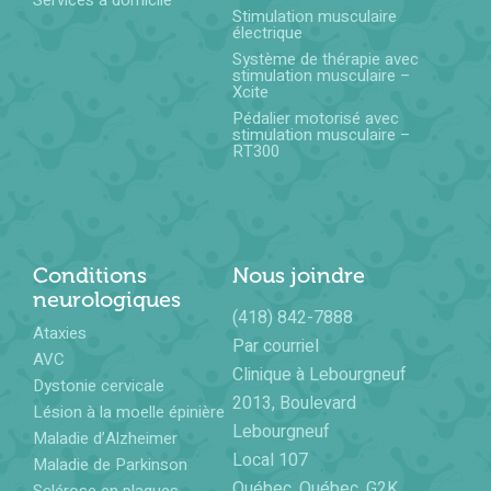
Services à domicile
Stimulation musculaire
électrique
Système de thérapie avec
stimulation musculaire –
Xcite
Pédalier motorisé avec
stimulation musculaire –
RT300
Conditions
Nous joindre
neurologiques
(418) 842-7888
Ataxies
Par courriel
AVC
Clinique à Lebourgneuf
Dystonie cervicale
2013, Boulevard
Lésion à la moelle épinière
Lebourgneuf
Maladie d’Alzheimer
Local 107
Maladie de Parkinson
Québec, Québec, G2K